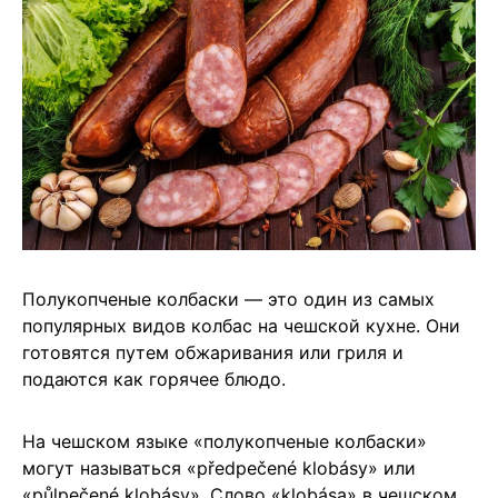
Полукопченые колбаски — это один из самых
популярных видов колбас на чешской кухне. Они
готовятся путем обжаривания или гриля и
подаются как горячее блюдо.
На чешском языке «полукопченые колбаски»
могут называться «předpečené klobásy» или
«půlpečené klobásy». Слово «klobása» в чешском