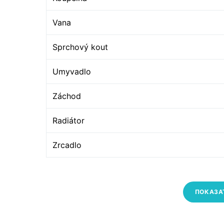
Vana
Sprchový kout
Umyvadlo
Záchod
Radiátor
Zrcadlo
ПОКАЗА