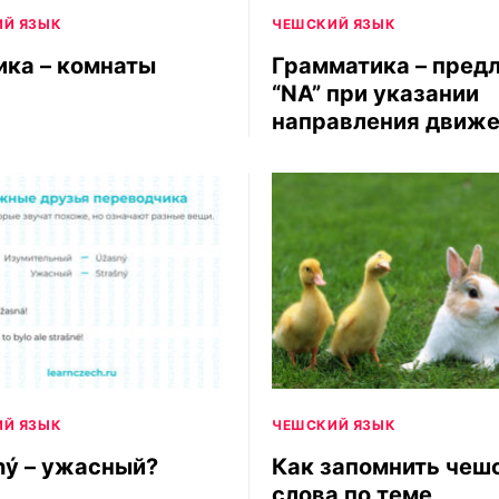
Й ЯЗЫК
ЧЕШСКИЙ ЯЗЫК
ика – комнаты
Грамматика – пред
“NA” при указании
направления движ
Й ЯЗЫК
ЧЕШСКИЙ ЯЗЫК
ný – ужасный?
Как запомнить чеш
слова по теме