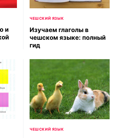
ЧЕШСКИЙ ЯЗЫК
о и
Изучаем глаголы в
кой
чешском языке: полный
гид
ЧЕШСКИЙ ЯЗЫК