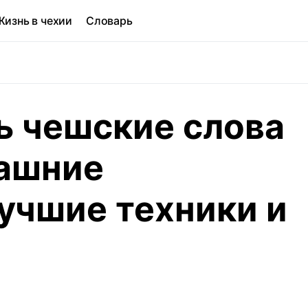
Жизнь в чехии
Словарь
ь чешские слова
машние
учшие техники и