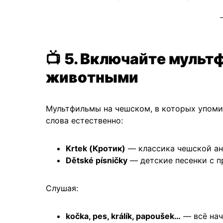
📺
5. Включайте мультф
животными
Мультфильмы на чешском, в которых упоми
слова естественно:
Krtek (Кротик)
— классика чешской ан
Dětské písničky
— детские песенки с п
Слушая:
kočka, pes, králík, papoušek…
— всё нач