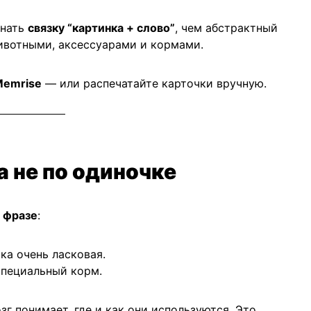
инать
связку “картинка + слово”
, чем абстрактный
ивотными, аксессуарами и кормами.
 Memrise
— или распечатайте карточки вручную.
 а не по одиночке
 фразе
:
а очень ласковая.
пециальный корм.
зг понимает, где и как они используются. Это