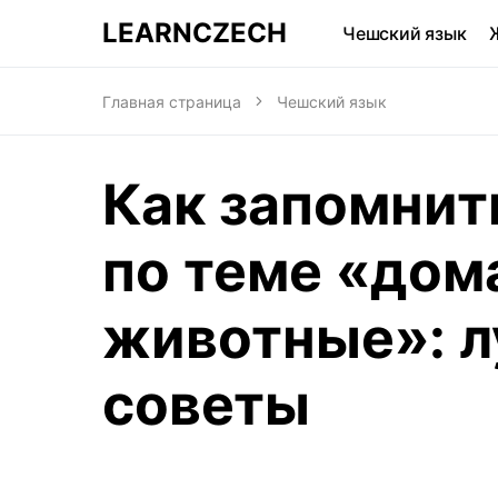
LEARNCZECH
Чешский язык
Главная страница
Чешский язык
Как запомнит
по теме «до
животные»: л
советы