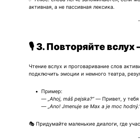
активная, а не пассивная лексика.
🎙️
3. Повторяйте вслух 
Чтение вслух и проговаривание слов активи
подключить эмоции и немного театра, резул
Пример:
—
„Ahoj, máš pejska?“
— Привет, у тебя
—
„Ano! Jmenuje se Max a je moc hodný.
🎭 Придумайте маленькие диалоги, где учас