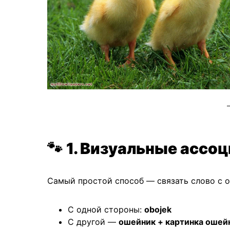
🐾
1. Визуальные ассо
Самый простой способ — связать слово с о
С одной стороны:
obojek
С другой —
ошейник + картинка ошей