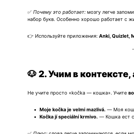
✅
Почему это работает:
мозгу легче запом
набор букв. Особенно хорошо работает с ж
👉 Используйте приложения:
Anki, Quizlet,
🐶
2. Учим в контексте,
Не учите просто «kočka — кошка». Учите
во
Moje kočka je velmi mazlivá.
— Моя кошк
Kočka jí speciální krmivo.
— Кошка ест с
✅
Плюс:
слова легче запоминаются, если мо