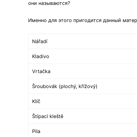
они называются?
Именно для этого пригодится данный матер
Nářadí
Kladivo
Vrtačka
Šroubovák (plochý, křížový)
Klíč
Štípací kleště
Pila