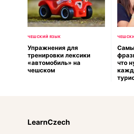
ЧЕШСКИЙ ЯЗЫК
ЧЕШСКИ
Упражнения для
Самы
тренировки лексики
фраз
«автомобиль» на
что н
чешском
кажд
тури
LearnCzech